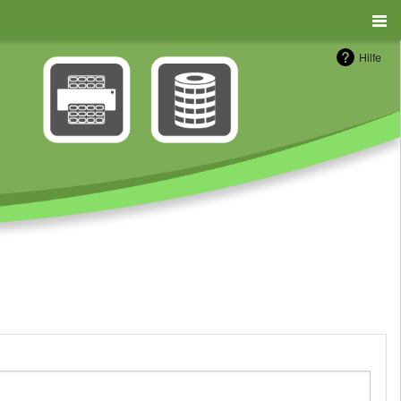
Hilfe
n