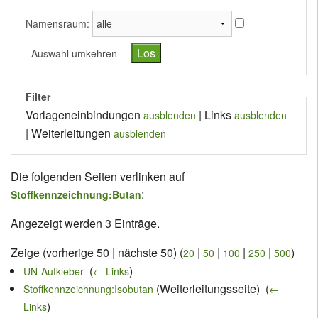
Namensraum:
Auswahl umkehren
Filter
Vorlageneinbindungen
| Links
ausblenden
ausblenden
| Weiterleitungen
ausblenden
Die folgenden Seiten verlinken auf
:
Stoffkennzeichnung:Butan
Angezeigt werden 3 Einträge.
Zeige (vorherige 50 | nächste 50) (
|
|
|
|
)
20
50
100
250
500
‎
(
)
UN-Aufkleber
← Links
(Weiterleitungsseite) ‎
(
Stoffkennzeichnung:Isobutan
←
)
Links