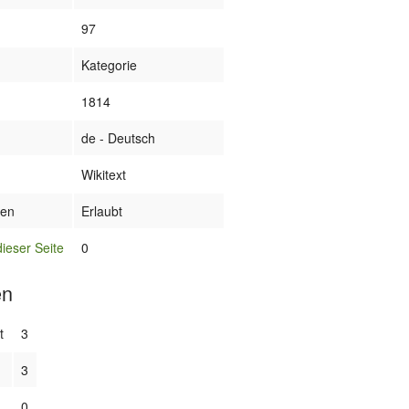
97
Kategorie
1814
de - Deutsch
Wikitext
nen
Erlaubt
ieser Seite
0
en
t
3
3
0