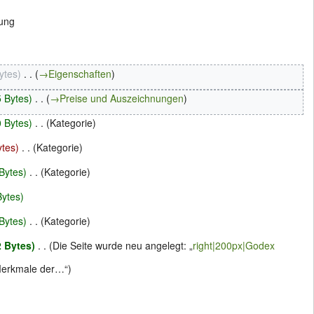
rung
ytes
‎
→‎Eigenschaften
 Bytes
‎
→‎Preise und Auszeichnungen
 Bytes
‎
Kategorie
ytes
‎
Kategorie
Bytes
‎
Kategorie
Bytes
Bytes
‎
Kategorie
2 Bytes
‎
Die Seite wurde neu angelegt: „
right|200px|Godex
 Merkmale der…“