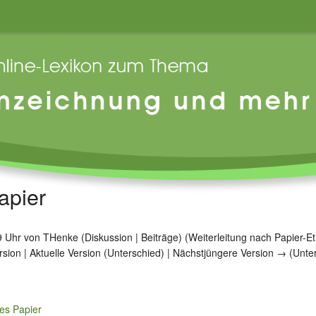
apier
19 Uhr von
THenke
(
Diskussion
|
Beiträge
)
(Weiterleitung nach
Papier-Et
sion | Aktuelle Version (Unterschied) | Nächstjüngere Version → (Unte
nes Papier