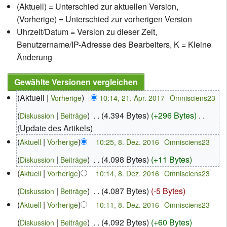
(Aktuell) = Unterschied zur aktuellen Version,
(Vorherige) = Unterschied zur vorherigen Version
Uhrzeit/Datum = Version zu dieser Zeit,
Benutzername/IP-Adresse des Bearbeiters, K = Kleine
Änderung
Aktuell
‎
Vorherige
10:14, 21. Apr. 2017
Omnisciens23
‎
4.394 Bytes
+296 Bytes
‎
Diskussion
Beiträge
Update des Artikels
‎
Aktuell
Vorherige
10:25, 8. Dez. 2016
Omnisciens23
‎
4.098 Bytes
+11 Bytes
Diskussion
Beiträge
‎
Aktuell
Vorherige
10:14, 8. Dez. 2016
Omnisciens23
‎
4.087 Bytes
-5 Bytes
Diskussion
Beiträge
‎
Aktuell
Vorherige
10:11, 8. Dez. 2016
Omnisciens23
‎
4.092 Bytes
+60 Bytes
Diskussion
Beiträge