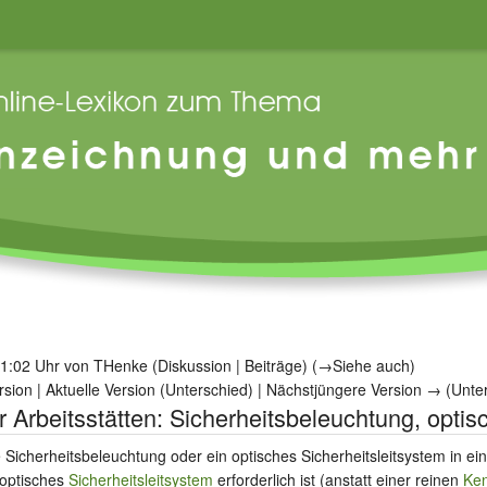
11:02 Uhr von
THenke
(
Diskussion
|
Beiträge
)
(
→‎Siehe auch
)
rsion
| Aktuelle Version (Unterschied) | Nächstjüngere Version → (Unte
 Arbeitsstätten: Sicherheitsbeleuchtung, optis
 Sicherheitsbeleuchtung oder ein optisches Sicherheitsleitsystem in e
 optisches
Sicherheitsleitsystem
erforderlich ist (anstatt einer reinen
Ke